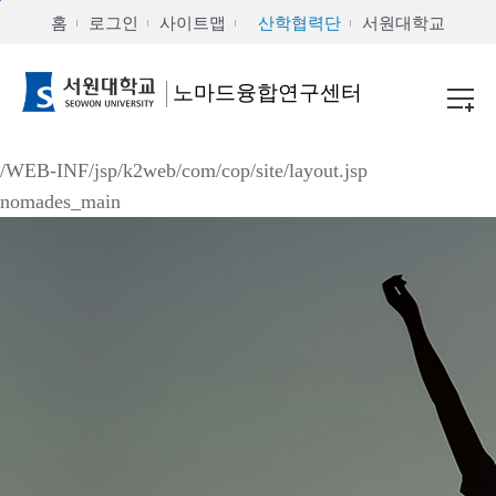
본문 바로가기
주메뉴 바로가기
홈
로그인
사이트맵
산학협력단
서원대학교
노마드융합연구센터
/WEB-INF/jsp/k2web/com/cop/site/layout.jsp
nomades_main