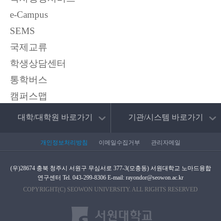
e-Campus
08
22.11.02. 노마드융합프로그램 7차시 진행
SEMS
2022.11
국제교류
학생상담센터
통학버스
캠퍼스맵
대학/대학원 바로가기
기관/시스템 바로가기
개인정보처리방침
이메일수집거부
관리자메일
(우)28674 충북 청주시 서원구 무심서로 377-3(모충동) 서원대학교 노마드융합
31
22.10.28. 노마드융합프로그램 6차시 진행
연구센터 Tel. 043-299-8306 E-mail: rayondor@seowon.ac.kr
COPYRIGHT(C) SEOWON UNIVERSITY. ALL RIGHTS RESERVED
2022.10