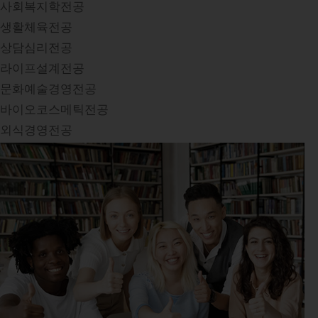
사회복지학전공
생활체육전공
상담심리전공
라이프설계전공
문화예술경영전공
바이오코스메틱전공
외식경영전공