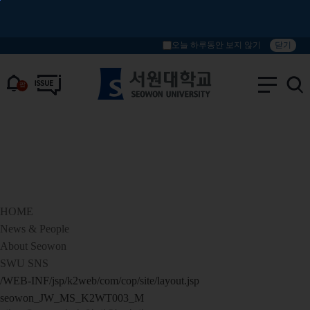
본문 바로가기
주메뉴 바로가기
닫기
오늘 하루동안 보지 않기
팝
업
개
수
HOME
News & People
About Seowon
SWU SNS
/WEB-INF/jsp/k2web/com/cop/site/layout.jsp
seowon_JW_MS_K2WT003_M