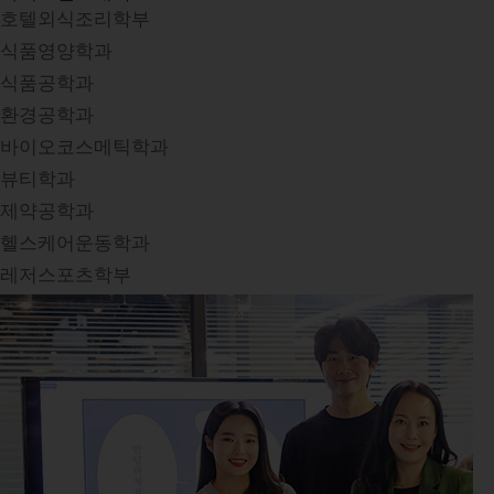
호텔외식조리학부
식품영양학과
식품공학과
환경공학과
바이오코스메틱학과
뷰티학과
제약공학과
헬스케어운동학과
레저스포츠학부